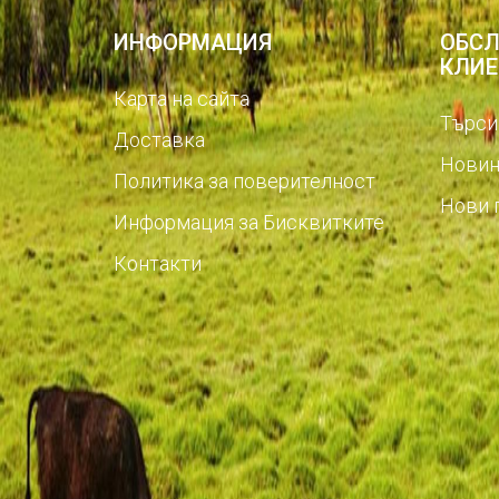
ИНФОРМАЦИЯ
ОБСЛ
КЛИЕ
Карта на сайта
Търси
Доставка
Новин
Политика за поверителност
Нови 
Информация за Бисквитките
Контакти