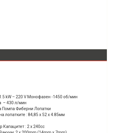
 1.5 kW – 220 V Монофазен -1450 об/мин
 – 430 л/мин
 Помпа Фиберни Лопатки
а лопатките : 84,85 х 52 х 4.85мм
 Капацитет : 2 х 240сс
Вакуум: 2 x 200mm (14mm x 7mm)