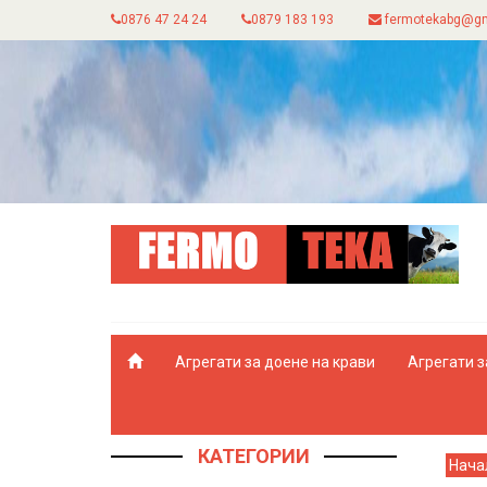
0876 47 24 24
0879 183 193
fermotekabg@gm
Агрегати за доене на крави
Агрегати з
КАТЕГОРИИ
Нача