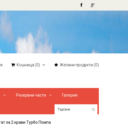
ез
Кошница
(0)
Желани продукти
(0)
и
Резервни части
Галерия
ат за 2 крави Турбо Помпа