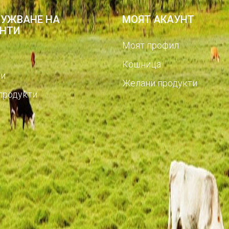
УЖВАНЕ НА
МОЯТ АКАУНТ
НТИ
Моят профил
Кошница
и
Желани продукти
продукти