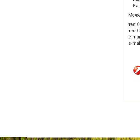
Кап
Може 
тел: 
тел: 
e-mai
e-mai