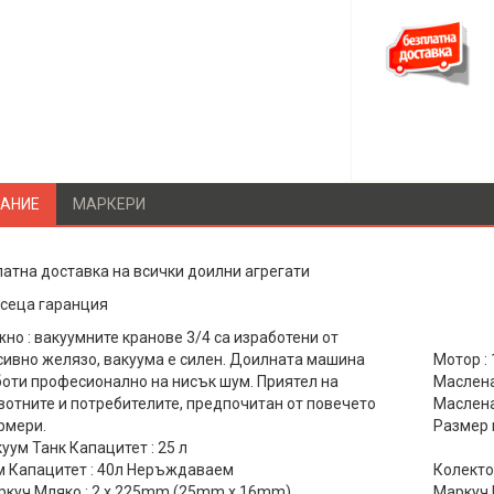
Безплатна доставка
АНИЕ
МАРКЕРИ
атна доставка на всички доилни агрегати
есеца гаранция
но : вакуумните кранове 3/4 са изработени от
ивно желязо, вакуума е силен. Доилната машина
Мотор :
оти професионално на нисък шум. Приятел на
Маслена
отните и потребителите, предпочитан от повечето
Маслена
рмери.
Размер н
уум Танк Капацитет : 25 л
м Капацитет : 40л Неръждаваем
Колектор
ркуч Мляко : 2 x 225mm (25mm x 16mm)
Маркуч 