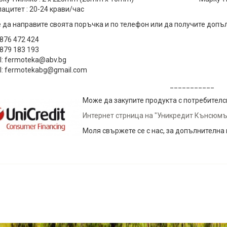
ацитет : 20-24 крави/час
да направите своята поръчка и по телефон или да получите допъ
0876 472 424
0879 183 193
l: fermoteka@abv.bg
l: fermotekabg@gmail.com
___________
Може да закупите продукта с потребителск
Интернет стрница на "Уникредит Кънсюм
Моля свържете се с нас, за допълнителна