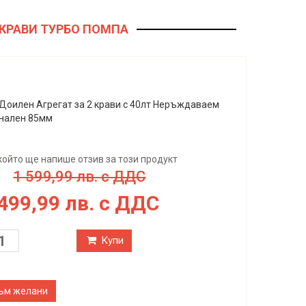
2 КРАВИ ТУРБО ПОМПА
Доилен Aгрегат за 2 крави с 40лт Неръждаваем
нален 85мм
който ще напише отзив за този продукт
1 599,99 лв. с ДДС
 499,99 лв. с ДДС
Купи
ъм желани