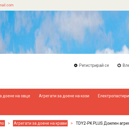
ail.com
Регистрирай се
Вл
а доене на овце
Агрегати за доене на кози
Електропастир
ло
Агрегати за доене на крави
TDY2-PK PLUS Доилен агрег