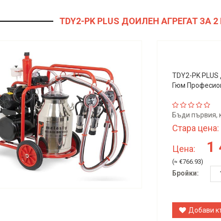
TDY2-PK PLUS ДОИЛЕН АГРЕГАТ ЗА 
TDY2-PK PLUS 
Гюм Професио
Бъди първия, 
Стара цена:
1
Цена:
(≈ €766.93)
Бройки:
Добави к